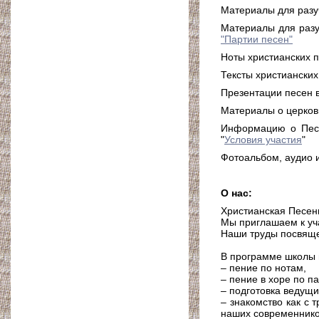
Материалы для разуч
Материалы для разу
"Партии песен"
Ноты христианских 
Тексты христианских
Презентации песен в
Материалы о церков
Информацию о Песе
"
Условия участия
"
Фотоальбом, аудио и
О нас:
Христианская Песен
Мы приглашаем к уча
Наши труды посвяще
В программе школы 
– пение по нотам,
– пение в хоре по п
– подготовка ведущи
– знакомство как с 
наших современнико